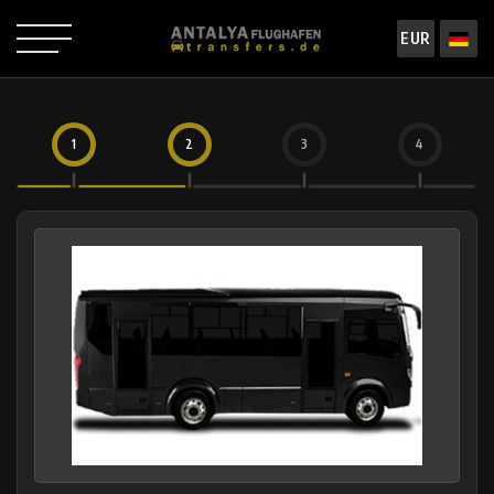
EUR
1
2
3
4