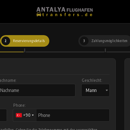
2
Reservierungsdetails
3
Zahlungsmöglichkeiten
achname:
Geschlecht:
Mann
Phone:
+90
auszufüllen. Geben Sie die Telefonnummer mit der ausgewählten