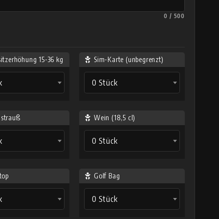
0 / 500
sitzerhöhung 15-36 kg
Sim-Karte (unbegrenzt)
k
0 Stück
strauß
Wein (18,5 cl)
k
0 Stück
top
Golf Bag
k
0 Stück