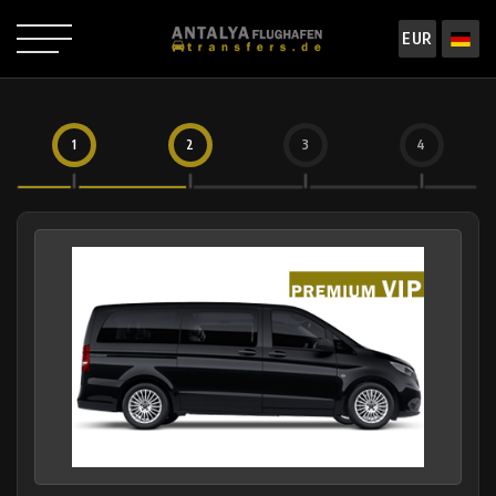
EUR
1
2
3
4