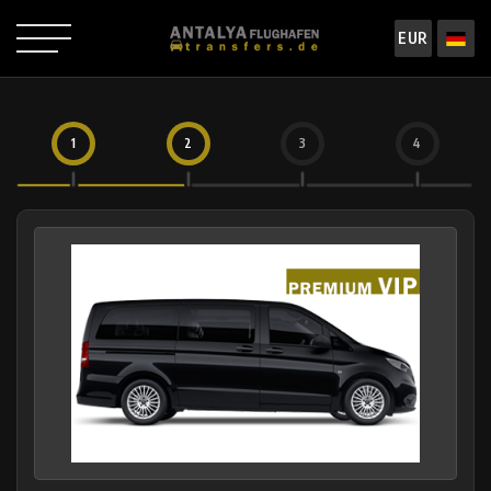
EUR
1
2
3
4