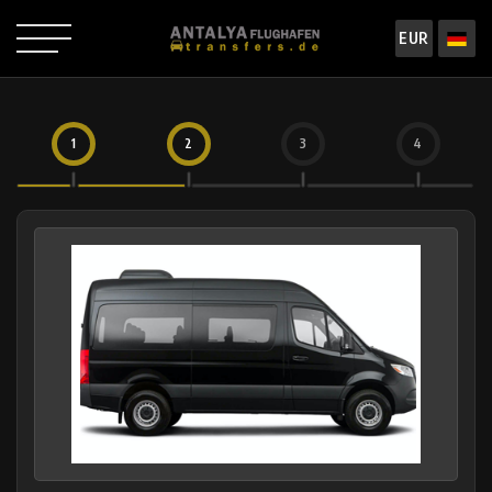
EUR
1
2
3
4