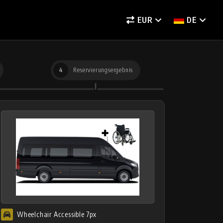
EUR
DE
4
Reservierungsergebnis
Wheelchair Accessible 7px