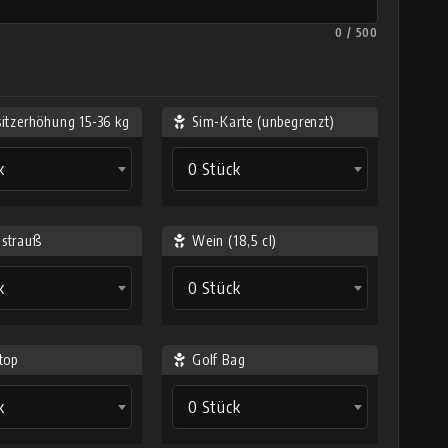
0 / 500
sitzerhöhung 15-36 kg
Sim-Karte (unbegrenzt)
k
0 Stück
strauß
Wein (18,5 cl)
k
0 Stück
top
Golf Bag
k
0 Stück