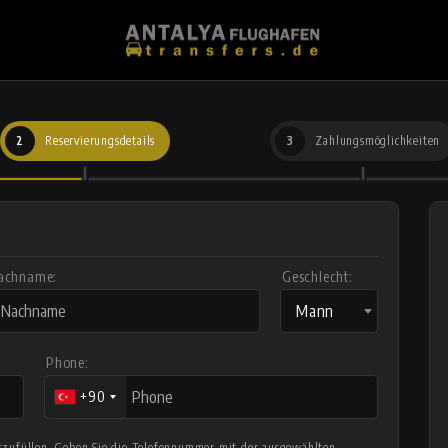
2
Reservierungsdetails
3
Zahlungsmöglichkeiten
achname:
Geschlecht:
Mann
Phone:
+90
auszufüllen. Geben Sie die Telefonnummer mit der ausgewählten