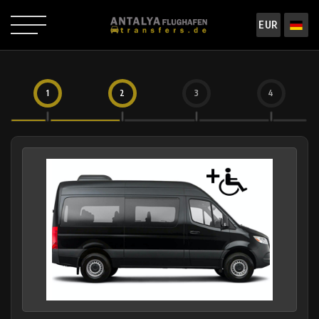
EUR
1
2
3
4