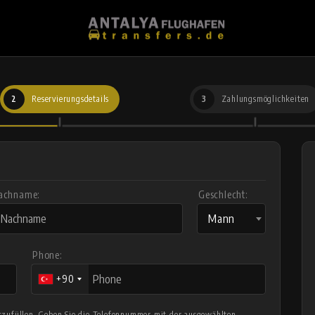
2
Reservierungsdetails
3
Zahlungsmöglichkeiten
achname:
Geschlecht:
Mann
Phone:
+90
auszufüllen. Geben Sie die Telefonnummer mit der ausgewählten