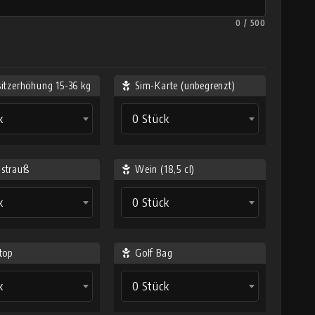
0 / 500
sitzerhöhung 15-36 kg
Sim-Karte (unbegrenzt)
k
0 Stück
strauß
Wein (18,5 cl)
k
0 Stück
top
Golf Bag
k
0 Stück