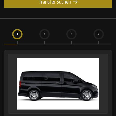
Transfer Suchen
1
2
3
4